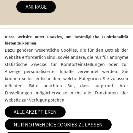
ANFRAGE
Diese Website nutzt Cookies, um bestmögliche Funktionalität
Zurück
bieten zu können.
Dazu gehören wesentliche Cookies, die für den Betrieb der
Website erforderlich sind, sowie andere, die nur für anonyme
statistische Zwecke, für Komforteinstellungen oder zur
Kontakt
Social Media
Anzeige personalisierter Inhalte verwendet werden. Sie
können selbst entscheiden, welche Kategorien Sie zulassen
GPS GmbH
möchten. Bitte beachten Sie, dass aufgrund Ihrer
Campus Boulevard 57
Einstellungen möglicherweise nicht alle Funktionen der
D-52074 Aachen
Website zur Verfügung stehen.
+49 241 94577 800
ALLE AKZEPTIEREN
info@gps-mbh.com
NUR NOTWENDIGE COOKIES ZULASSEN
Cookie Optionen
AGB
Datenschutz
Impressum